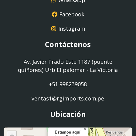
Whatsapp
Facebook
Instagram
Contáctenos
Av. Javier Prado Este 1187 (puente
quiñones) Urb El palomar - La Victoria
+51 998239058
ventas1@rgimports.com.pe
Ubicación
×
Estamos aquí
+