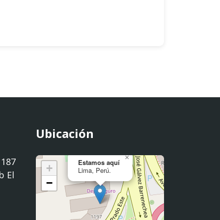
Ubicación
×
1187
Estamos aquí
+
Lima, Perú.
b El
−