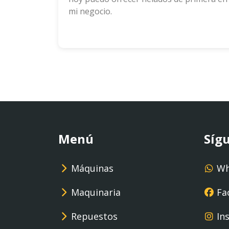
mi negocio.
Menú
Síg
Máquinas
Wh
Maquinaria
Fa
Repuestos
In