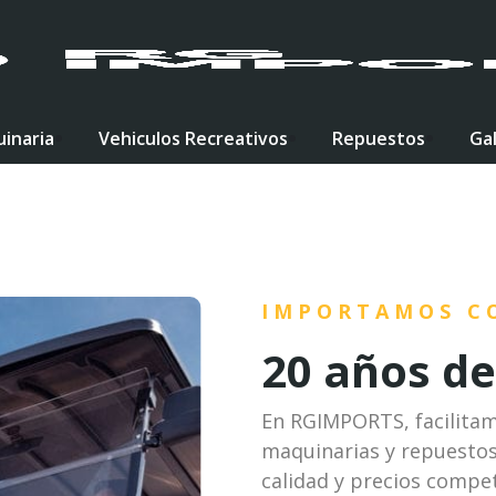
inaria
Vehiculos Recreativos
Repuestos
Gal
IMPORTAMOS C
20 años de
En RGIMPORTS, facilitam
maquinarias y repuestos
calidad y precios compet