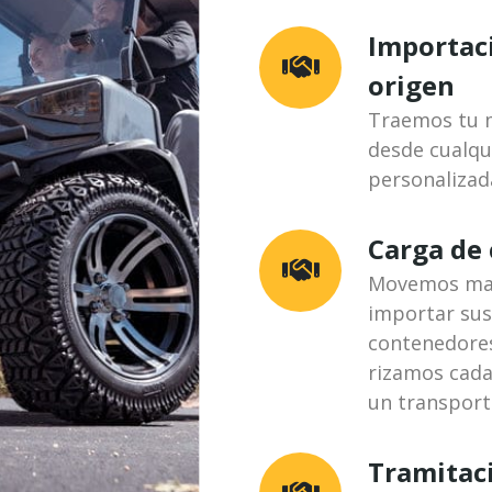
Importac
origen
Traemos tu m
desde cualqu
personalizad
Carga de
Movemos maq
importar sus
contenedores
rizamos cada
un transporte
Tramitac