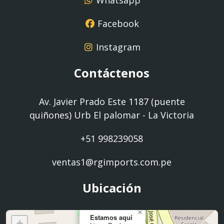
Whatsapp
Facebook
Instagram
Contáctenos
Av. Javier Prado Este 1187 (puente
quiñones) Urb El palomar - La Victoria
+51 998239058
ventas1@rgimports.com.pe
Ubicación
×
Estamos aquí
+