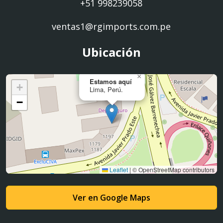
+51 998239058
ventas1@rgimports.com.pe
Ubicación
×
Estamos aquí
+
Lima, Perú.
−
Leaflet
|
© OpenStreetMap contributors
Ver en Google Maps