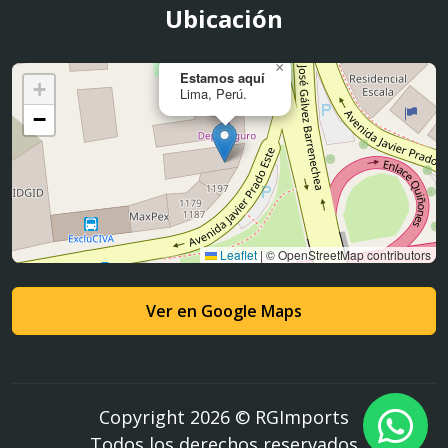
Ubicación
×
Estamos aquí
+
Lima, Perú.
−
Leaflet
|
© OpenStreetMap contributors
Ver en Google Maps
Copyright 2026 © RGImports
Todos los derechos reservados