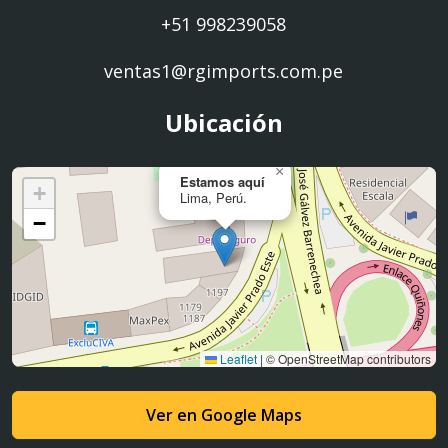
+51 998239058
ventas1@rgimports.com.pe
Ubicación
×
Estamos aquí
+
Lima, Perú.
−
Leaflet
|
© OpenStreetMap contributors
Ver en Google Maps