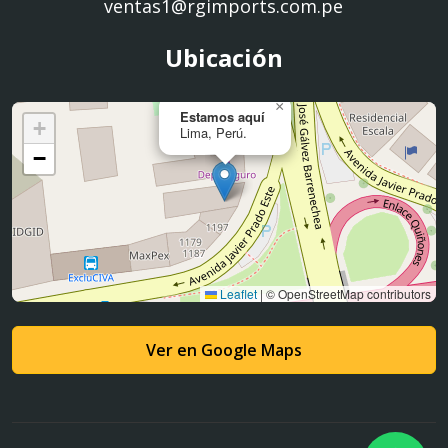
ventas1@rgimports.com.pe
Ubicación
×
Estamos aquí
+
Lima, Perú.
−
Leaflet
|
© OpenStreetMap contributors
Ver en Google Maps